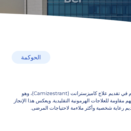
الحوكمة
سجلت أبوظبي إنجازاً عالمياً جديداً، حيث أصبحت الأولى على مستوى العالم في تقديم علاج كاميزسترانت (Camizestrant)، وهو
 مقاومة للعلاجات الهرمونية التقليدية. ويعكس هذا الإنجاز
م رعاية شخصية وأكثر ملاءمة لاحتياجات المرضى.