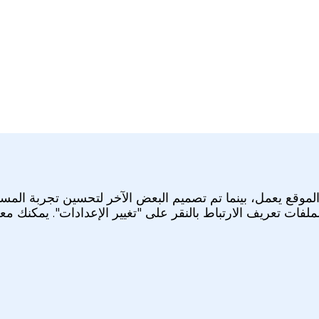
لموقع يعمل، بينما تم تصميم البعض الآخر لتحسين تجربة المس
لملفات تعريف الارتباط بالنقر على "تغيير الإعدادات". يمكنك م