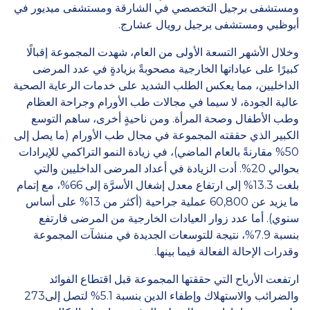
ومستشفى برجيل التخصصي في الشارقة ومستشفى ميديور في
أبوظبي ومستشفى برجيل رويال عشارج.
وخلال الأشهر التسعة الأولى من العام، شهدت المجموعة إقبالًا
كبيرًا على عياداتها الخارجية مصحوبةً بزيادةٍ في عدد المرضى
الداخليين، مما يعكس الطلب الشديد على خدمات الرعاية الصحية
عالية الجودة، لا سيما في مجالات طب الأورام وجراحة العظام
وطب الأطفال وصحة المرأة. ومن ناحيةٍ أخرى، ساهم التوسع
الكبير الذي حققته المجموعة في مجال طب الأورام (ما يصل إلى
50% مقارنةً بالعام الماضي)، في زيادة النمو التراكمي للإيرادات
بحوالي 20%. أدت الزيادة في أعداد المرضى الداخليين والتي
بلغت 13.3% إلى ارتفاع معدل إشغال الأسرَّة إلى 66%، مع إتمام
ما يزيد عن 60,800 عملية جراحية (أكثر من 13% على أساس
سنوي). أما عدد زوار العيادات الخارجية من المرضى فارتفع
بنسبة 7.9%، نتيجة للتوسعات الجديدة في منشآت المجموعة
وقدرات الإحالة الفعالة فيما بينها.
ارتفعت الأرباح التي حققتها المجموعة قبل اقتطاع الفوائد
والضرائب والاستهلاك وإطفاء الدين بنسبة 5.1% لتصل إلى273