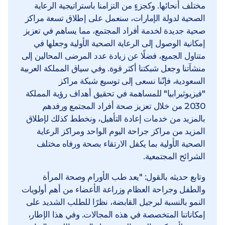
مختلف أنحائها. وكجزءٍ من التزامنا باستراتيجية الرعاية
الصحية لدولة الإمارات، سنعمل على إطلاق تسعة مراكز
صحية جديدة لخدمة أفراد المجتمع، مما يساهم في تعزيز
إمكانية الوصول إلى الرعاية الصحية الأولية وجعلها في
متناول الجميع، فضلًا عن زيادة عدد المرضى المحالين إلى
منشآتنا وجعل شبكتنا أكثر قوة. وفي سياق المملكة العربية
السعودية، فإنّنا نسعى إلى توسيع شبكة مراكز
"فيزيوثيرابيا" للمساهمة في تحقيق أهداف رؤية المملكة
2030 من خلال تعزيز صحة أفراد المجتمع ورفدهم
بالمزيد من خدمات إعادة التأهيل، ونخطط كذلك لإطلاق
المزيد من مراكز جراحة اليوم الواحد ومراكز الرعاية
الصحية الأولية بما يكفل الارتقاء بصحة ورفاه مختلف
الشرائح المجتمعية.
وتابع حديثه بالقول: "يعد طب الأورام وصحة المرأة
والطفل وجراحة العظام وزراعة الأعضاء من أهم أولويات
النمو بالنسبة لبرجيل القابضة، نظرًا للطلب الشديد على
إمكاناتنا المتخصصة في هذه المجالات. وفي هذا الإطار،