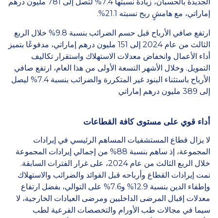
الجديدة بالحسبان، زيادةً نسبتها 7.4% لتصل إلى 781 مليون درهم
إماراتي، مع هامشٍ ربح نسبته 21.1%.
ارتفع صافي الأرباح قبل حسم الضرائب بنسبة 9.8% خلال الربع
الثالث من عام 2024 إلى 151 مليون درهم إماراتي، مدفوعًا بتميز
أداء الأعمال وانخفاض معدلات الاستهلاك واستقرار تكاليف
التمويل. وخلال الأشهر التسعة الأولى من هذا العام، ارتفع صافي
الأرباح باستثناء البنود غير المتكررة والضرائب بنسبة 7.4% ليصل
إلى 389 مليون درهم إماراتي
أداء قوي على مستوى كافة القطاعات
لا يزال قطاع المستشفيات المساهم الرئيسي في إيرادات
المجموعة، إذ ساهم بنسبة 88% من إجمالي إيرادات المجموعة
خلال الربع الثالث من عام 2024، على غرار الفترات السابقة.
نمت إيرادات القطاع وأرباحه قبل الفوائد والضرائب والاستهلاك
وإطفاء الدين بنسبة 12.9% و7.6% على التوالي، بفضل ارتفاع
معدلات إقبال المرضى الداخليين ومرضى العيادات الخارجية، لا
سيما في مجالات طب الأورام والتخصصات الفرعية لطب