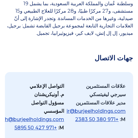
وسلطنة عُمان والمملكة العربية السعودية، بما يشمل 19
مستشفى، و27 مركزًا طبيًا، و28 مركزًا للعلاج الطبيعي و15
صيدلية، وغيرها من الخدمات المساندة. وتجدر الإشارة إلى أنّ
العلامات التجارية التابعة لمجموعة برجيل القابضة تشمل: برجيل،
ميديور، إل إل إتش، لايف كير، فيزيوثيرابيا، تجميل.
جهات الاتصال
علاقات المستثمرين
التواصل الإعلامي
سيرجي ليفيتسكي
م. أونيكريشنان
مدير علاقات المستثمرين
مسؤول التواصل
ir@burjeelholdings.com
المؤسسي
rish@burjeelholdings.com
+971 50 380 2383
M:
+971 50 427 5895
M: