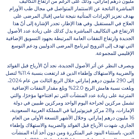
مليون درهم إماراتي، وذلك على الرغم من ارتفاع التكاليف
المباشرة الناتجة عن الاستثمار المتواصل في مجال طب الأورام
بهدف تعزيز الإيرادات المتأتية نتيجة تنامي إقبال المرضى على
العلاج في المستقبل. وفي هذا الإطار، تجدر الإشارة إلى أنّ هذا
الارتفاع في التكاليف المباشرة يدل كذلك على زيادة عدد الأصول
الجديدة وارتفاع النفقات العامة المرتبطة بجهود التسويق الإضافية
التي تهدف إلى الترويج لبرنامج المرضى الدوليين ودعم التوسع
الإقليمي للمجموعة.
وبصرف النظر عن أثر الأصول الجديدة، نجد أنّ الأرباح قبل الفوائد
والضريبة والاستهلاك وإطفاء الدين قد ارتفعت بنسبة 11.4% لتصل
إلى 290 مليون درهم إماراتي خلال الربع الثالث من عام 2024،
وبلغت نسبة هامش الربح 22.0% وبلغ مقدار النفقات الإضافية
المترتبة على زيادة عدد المنشآت التي تم افتتاحها مؤخرًا، والتي
تشمل مركزين لجراحة اليوم الواحد ومركزين طبيين في دولة
الإمارات، و28 مركز فيزيوثيرابيا في المملكة العربية السعودية،
16 مليون درهم إماراتي. وخلال الأشهر التسعة الأولى من العام
الجاري، شهدت الأرباح قبل الفوائد والضريبة والاستهلاك وإطفاء
الدين، باستثناء البنود غير المتكررة ومن دون أخذ أداء المنشآت