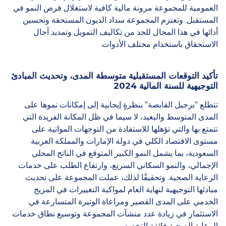
العمومية للمجموعة مرونة مالية كافية لاستغلال فرص النمو في
المستقبل. وتعتزم المجموعة سداد الديون المستحقة وتحسين
أدائها في هذا المجال للحد من تكاليف التمويل وتمديد آجال
الاستحقاق باستخدام مختلف الأدوات.
تأكيد التوقعات المستقبلية متوسطة المدى، وتحديث المبادئ
التوجيهية للسنة المالية 2024
تتطلع "برجيل القابضة" بنظرةٍ إيجابية إلى إمكانات نموها على
المدى المتوسط والبعيد، لا سيما في ظل المكانة الفريدة التي
تتمتع بها والتي تؤهلها للاستفادة من التوجهات المواتية على
مستوى الاقتصاد الكلي في دولة الإمارات والمملكة العربية
السعودية، بما يشمل النمو الكبير المتوقع في الناتج المحلي
الإجمالي، والنمو السكاني السريع، وارتفاع الطلب على خدمات
الرعاية الصحية. وتحقيقًا لذلك، عملت المجموعة على تحديث
مبادئها التوجيهية لنهاية العام لمواكبة التغييرات في المزيج
الخدمي على المدى القصير ومراعاة الوتيرة المتسارعة في
الاستثمار في زيادة عدد منشآت المجموعة وتوسيع نطاق خدمات
الرعاية الصحية فائقة التخصص.