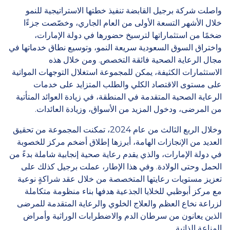
واصلت شركة برجيل القابضة تنفيذ خطتها الاستراتيجية للنمو
خلال الأشهر التسعة الأولى من العام الجاري، وخصّصت جزءًا
ضخمًا من استثماراتها لترسيخ حضورها في دولة الإمارات،
واختراق السوق السعودية سريعة النمو، وتوسيع نطاق خدماتها في
مجال الرعاية الصحية فائقة التخصص. ومن خلال هذه
الاستثمارات الكثيفة، يمكن للمجموعة استغلال التوجهات المواتية
على مستوى الاقتصاد الكلي والطلب المتزايد على خدمات
الرعاية الصحية المتقدمة في المنطقة، في زيادة العوائد المتأتية
من المرضى، ودخول المزيد من الأسواق، وزيادة العائدات.
وخلال الربع الثالث من عام 2024، تمكنت المجموعة من تحقيق
العديد من الإنجازات الهامة، أبرزها إطلاق أضخم مركز للخصوبة
في دولة الإمارات، والذي يقدم رعاية صحية إنجابية شاملة بدءً من
الحمل وحتى الولادة. وفي هذا الإطار، عملت برجيل كذلك على
تعزيز مستويات رعايتها المتخصصة من خلال عقد شراكةٍ نوعية
مع مركز أبوظبي للخلايا الجذعية هدفها بناء منظومة متكاملة
لزراعة نخاع العظم والعلاج الخلوي والرعاية المتقدمة للمرضى
الذين يعانون من سرطان الدم والاضطرابات الوراثية وأمراض
المناعة الذاتية.